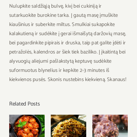
Nulupkite saldžiąją bulvę, kivį bei cukiniją ir
sutarkuokite burokine tarka. Į gautą masę įmuškite
kiaušinius ir suberkite miltus. Smulkiai sukapokite
kalakutieną ir sudėkite į gerai išmaišytą daržovių masę,
bei pagardinkite pipirais ir druska, taip pat galite įdėti ir
petražolės, kalendros ar šiek tiek baziliko. Į įkaitintą bei
alyvuogių aliejumi pašlakstytą keptuvę sudėkite
suformuotus blynelius ir kepkite 2-3 minutes iš
kiekvienos pusės. Skonis nustebins kiekvieną. Skanaus!
Related Posts
Treneris
Mitybos
dalijasi
specialistas
makaronų
rekomenduoja:
receptu:
Sveikuoliški
balandėliai,