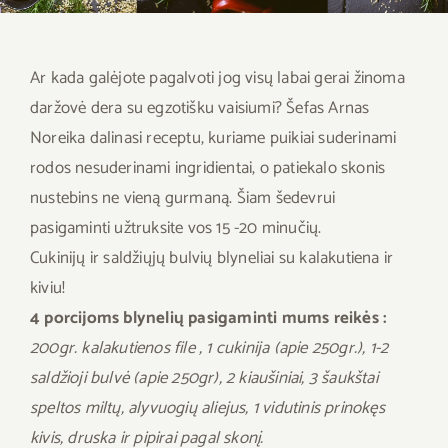
Savaitės meniu
Skaičiuoklė
Ar kada galėjote pagalvoti jog visų labai gerai žinoma
daržovė dera su egzotišku vaisiumi? Šefas Arnas
Naujienos
Noreika dalinasi receptu, kuriame puikiai suderinami
rodos nesuderinami ingridientai, o patiekalo skonis
D.U.K
nustebins ne vieną gurmaną. Šiam šedevrui
pasigaminti užtruksite vos 15 -20 minučių.
Sąlygos ir taisyklės
Cukinijų ir saldžiųjų bulvių blyneliai su kalakutiena ir
kiviu!
Kontaktai
4 porcijoms blynelių pasigaminti mums reikės :
200gr. kalakutienos file , 1 cukinija (apie 250gr.), 1-2
saldžioji bulvė (apie 250gr), 2 kiaušiniai, 3 šaukštai
speltos miltų, alyvuogių aliejus, 1 vidutinis prinokęs
kivis, druska ir pipirai pagal skonį.