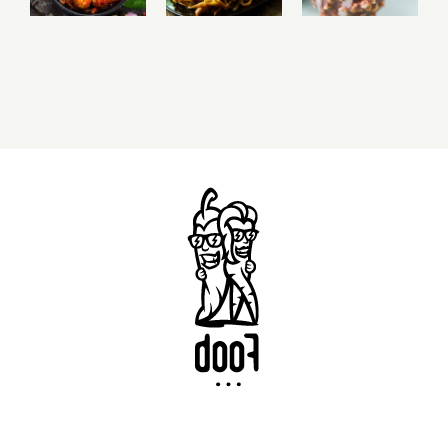
valgykite
saldainiai!
kurie tiks ir
nesibaimindami
besilaikantiems
priaugti
dietos
svorio