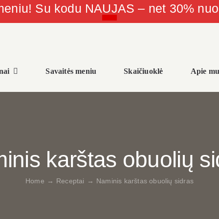
 meniu! Su kodu NAUJAS – net 30% nu
nai
Savaitės meniu
Skaičiuoklė
Apie mu
inis karštas obuolių si
Home
→
Receptai
→
Naminis karštas obuolių sidras