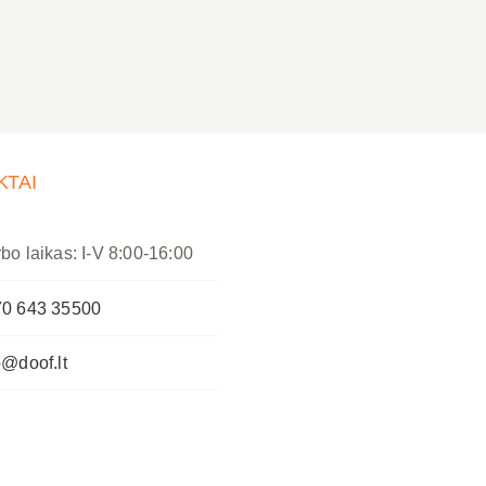
KTAI
bo laikas: I-V 8:00-16:00
0 643 35500
o@doof.lt