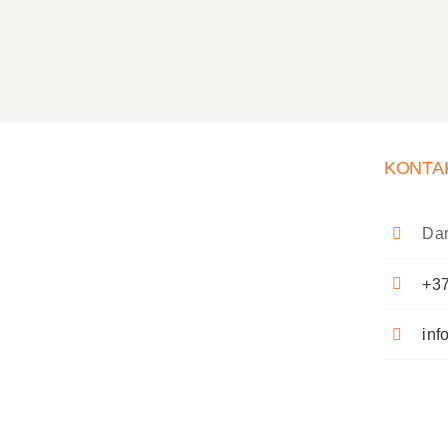
KONTA
Dar
+37
inf