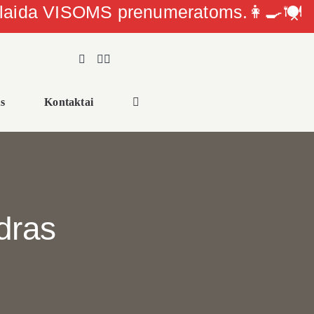
olaida VISOMS prenumeratoms.👩‍🍳🍽
s
Kontaktai
dras