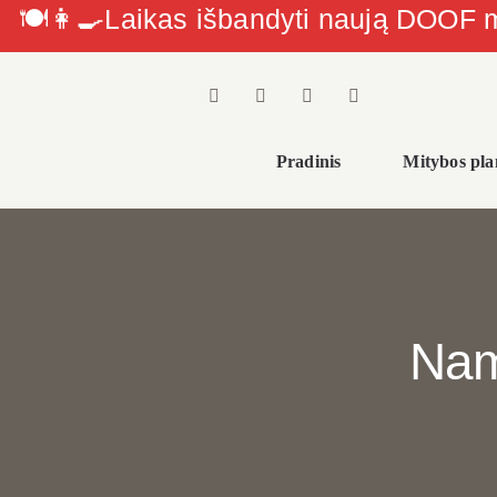
🍽👩‍🍳Laikas išbandyti naują DOOF
Skip
to
content
Pradinis
Mitybos pla
Nam