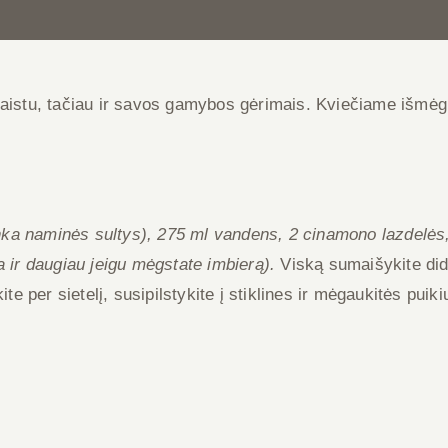
aistu, tačiau ir savos gamybos gėrimais. Kviečiame išmėgin
tinka naminės sultys), 275 ml vandens, 2 cinamono lazdelės,
a ir daugiau jeigu mėgstate imbierą).
Viską sumaišykite dide
ite per sietelį, susipilstykite į stiklines ir mėgaukitės puik