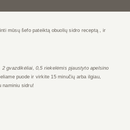
ti mūsų šefo pateiktą obuolių sidro receptą , ir
 2 gvazdikėliai, 0,5 riekelėmis pjaustyto apelsino
liame puode ir virkite 15 minučių arba ilgiau,
iu naminiu sidru!