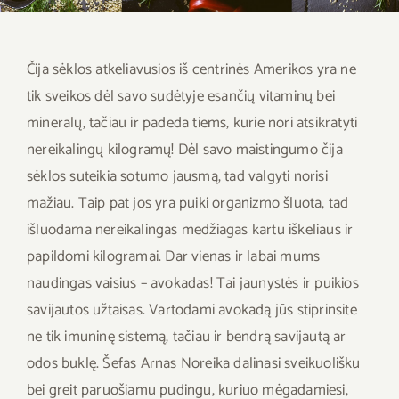
Savaitės meniu
Skaičiuoklė
Čija sėklos atkeliavusios iš centrinės Amerikos yra ne
tik sveikos dėl savo sudėtyje esančių vitaminų bei
Naujienos
mineralų, tačiau ir padeda tiems, kurie nori atsikratyti
nereikalingų kilogramų! Dėl savo maistingumo čija
D.U.K
sėklos suteikia sotumo jausmą, tad valgyti norisi
mažiau. Taip pat jos yra puiki organizmo šluota, tad
Sąlygos ir taisyklės
išluodama nereikalingas medžiagas kartu iškeliaus ir
papildomi kilogramai. Dar vienas ir labai mums
Kontaktai
naudingas vaisius – avokadas! Tai jaunystės ir puikios
savijautos užtaisas. Vartodami avokadą jūs stiprinsite
ne tik imuninę sistemą, tačiau ir bendrą savijautą ar
odos buklę. Šefas Arnas Noreika dalinasi sveikuolišku
bei greit paruošiamu pudingu, kuriuo mėgadamiesi,