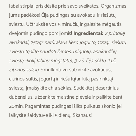
labai stirpiai prisidėsite prie savo sveikatos. Organizmas
jums padėkos! Čija pudingas su avokadu ir riešutų
sviestu. Užtruksite vos 5 minučių ir galėsite mėgautis
dvejomis pudingo porcijomis!
Ingredientai:
2 prinokę
avokadai, 250gr natūralaus lieso jogurto, 100gr riešutų
sviesto (galite naudoti žemės, migdolų, anakardžių
sviestą -kokį labiau mėgstate), 3 v.š. čija sėklų, 1a.š.
citrinos sulčių.
Smulkintuvu sutrinkite avokadus,
citrinos sultis, jogurtą ir riešutų(ar kitą pasirinktą)
sviestą. Įmaišykite chia sėklas. Sudėkite į desertinius
dubenėlius, uždenkite maistine plėvele ir palikite bent
20min. Pagamintas pudingas išliks puikaus skonio jei
laikysite šaldytuve iki 5 dienų. Skanaus!