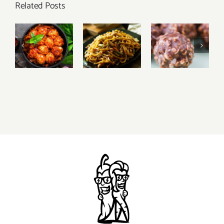
Related Posts
Treneris
Mitybos
dalijasi
specialistas
makaronų
rekomenduoja:
receptu:
Sveikuoliški
balandėliai,
valgykite
saldainiai!
kurie tiks ir
nesibaimindami
besilaikantiems
priaugti
dietos
svorio