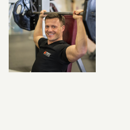
Naujienos
D.U.K
Sąlygos ir taisyklės
Kontaktai