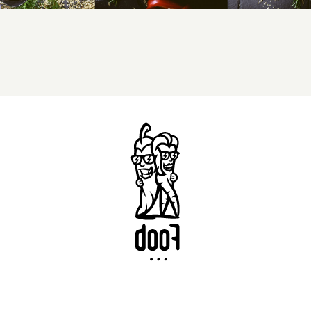
Savaitės meniu
Skaičiuoklė
Naujienos
D.U.K
Sąlygos ir taisyklės
Kontaktai