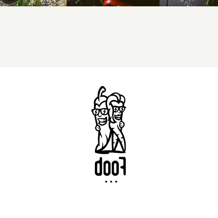
Savaitės meniu
Skaičiuoklė
Naujienos
D.U.K
Sąlygos ir taisyklės
Kontaktai