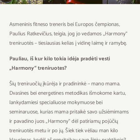
Savaitės meniu
Skaičiuoklė
Asmeninis fitneso treneris bei Europos čempionas,
Paulius Ratkevičius, teigia, jog jo vedamos „Harmony“
Naujienos
treniruotės – tiesiausias kelias į vidinę laimę ir ramybę.
Pauliau, iš kur kilo tokia idėja pradėti vesti
D.U.K
„Harmony“ treniruotes?
Sąlygos ir taisyklės
Šių treniruočių įkūrėja ir pradininkė – mano mama.
Dvasines bei energetines metodikas išmokome kartu,
Kontaktai
lankydamiesi specialiuose mokymuose bei
seminaruose, kurias mama pritaikė savo užsiėmimams
ir pavadino juos „Harmony“ dėl patiriamų pojūčių
treniruotės metu ir po jų. Šiek tiek vėliau man kilo