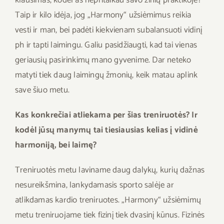
klausimas, kodėl aš nepritaikau savo žinių praktikoje?
Taip ir kilo idėja, jog „Harmony“ užsiėmimus reikia
vesti ir man, bei padėti kiekvienam subalansuoti vidinį
ph ir tapti laimingu. Galiu pasidžiaugti, kad tai vienas
geriausių pasirinkimų mano gyvenime. Dar neteko
matyti tiek daug laimingų žmonių, keik matau aplink
save šiuo metu.
Kas konkrečiai atliekama per šias treniruotės? Ir
kodėl jūsų manymų tai tiesiausias kelias į vidinė
harmoniją, bei laimę?
Treniruotės metu laviname daug dalykų, kurių dažnas
nesureikšmina, lankydamasis sporto salėje ar
atlikdamas kardio treniruotes. „Harmony“ užsiėmimų
metu treniruojame tiek fizinį tiek dvasinį kūnus. Fizinės