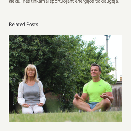
kiekiu, nes tinkamai sportuojant energijos tik daugėja.
Related Posts
Meditacija – tikras kelias į sėkmingesnį
gyvenimą