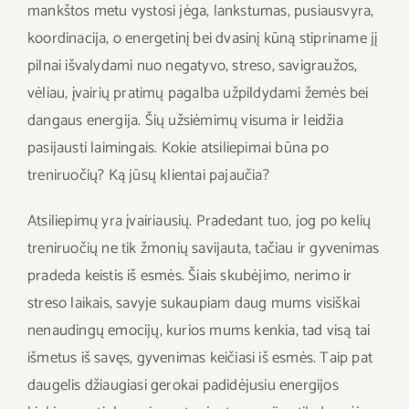
mankštos metu vystosi jėga, lankstumas, pusiausvyra,
koordinacija, o energetinį bei dvasinį kūną stipriname jį
pilnai išvalydami nuo negatyvo, streso, savigraužos,
vėliau, įvairių pratimų pagalba užpildydami žemės bei
dangaus energija. Šių užsiėmimų visuma ir leidžia
pasijausti laimingais.
Kokie atsiliepimai būna po
treniruočių? Ką jūsų klientai pajaučia?
Atsiliepimų yra įvairiausių. Pradedant tuo, jog po kelių
treniruočių ne tik žmonių savijauta, tačiau ir gyvenimas
pradeda keistis iš esmės. Šiais skubėjimo, nerimo ir
streso laikais, savyje sukaupiam daug mums visiškai
nenaudingų emocijų, kurios mums kenkia, tad visą tai
išmetus iš savęs, gyvenimas keičiasi iš esmės. Taip pat
daugelis džiaugiasi gerokai padidėjusiu energijos