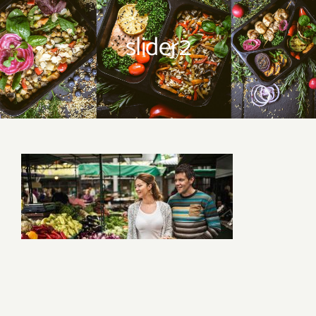
Mitybos planai
slider2
Dovanų kuponas
Savaitės meniu
Skaičiuoklė
Naujienos
D.U.K
Sąlygos ir taisyklės