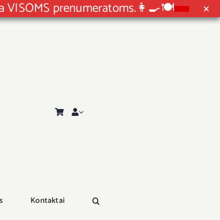
ida VISOMS prenumeratoms.👩‍🍳🍽
s
Kontaktai