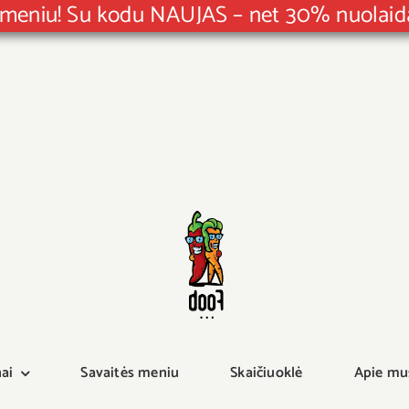
F meniu! Su kodu NAUJAS – net 30% nuola
ai
Savaitės meniu
Skaičiuoklė
Apie mu