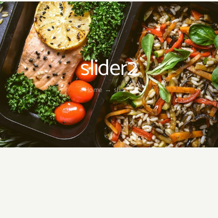
slider2
Home
→
slider2