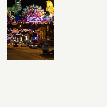
Naujienos
D.U.K
Sąlygos ir taisyklės
Kontaktai