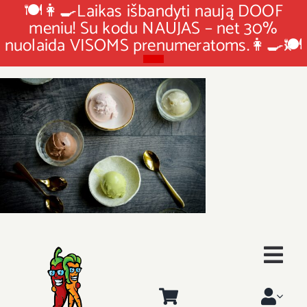
🍽👩‍🍳Laikas išbandyti naują DOOF
meniu! Su kodu NAUJAS – net 30%
nuolaida VISOMS prenumeratoms.👩‍🍳🍽
Skip
to
content
Togg
Pradinis