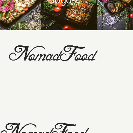
logo-4
Dovanų kuponas
Savaitės meniu
Skaičiuoklė
Naujienos
D.U.K
Sąlygos ir taisyklės
Kontaktai