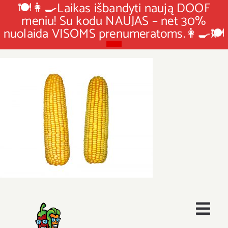
🍽👩‍🍳Laikas išbandyti naują DOOF
meniu! Su kodu NAUJAS – net 30%
nuolaida VISOMS prenumeratoms.👩‍🍳🍽
Skip
to
content
Togg