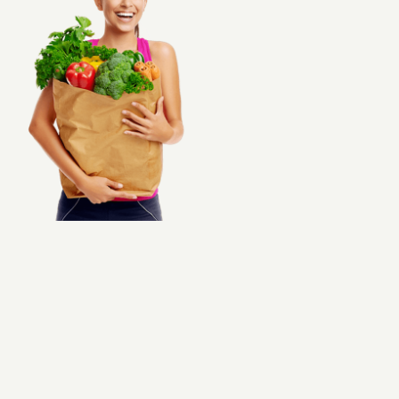
Naujienos
D.U.K
Sąlygos ir taisyklės
Kontaktai