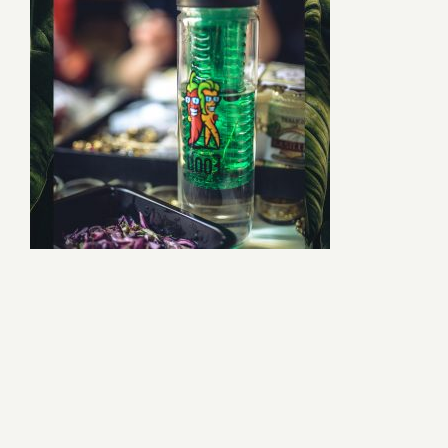
Naujienos
D.U.K
Sąlygos ir taisyklės
Kontaktai