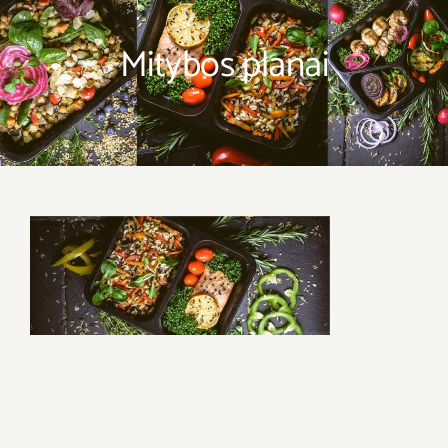
Mitybos planai
Mitybos planai
Dovanų kuponas
Savaitės meniu
Skaičiuoklė
Naujienos
D.U.K
Sąlygos ir taisyklės