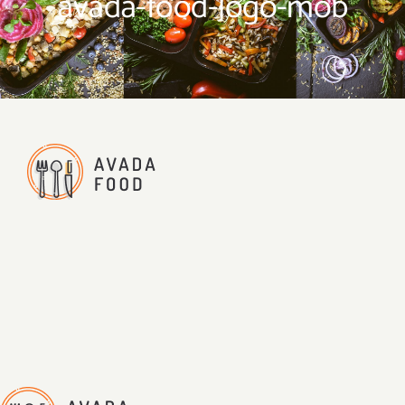
avada-food-logo-mob
Dovanų kuponas
Savaitės meniu
Skaičiuoklė
Naujienos
D.U.K
Sąlygos ir taisyklės
Kontaktai