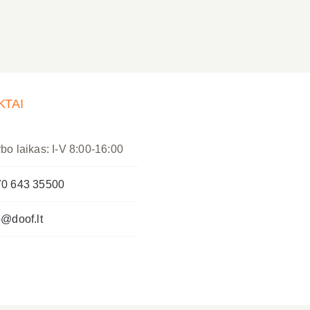
KTAI
bo laikas: I-V 8:00-16:00
0 643 35500
o@doof.lt