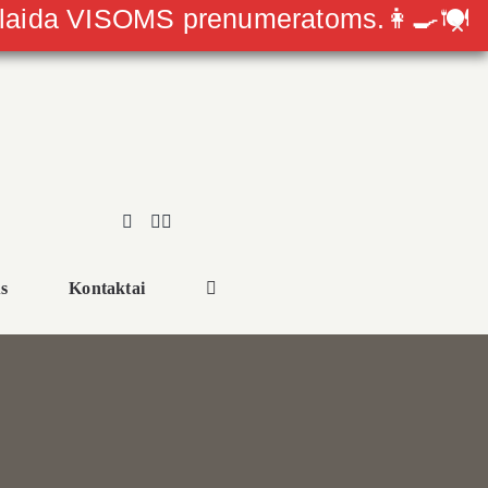
olaida VISOMS prenumeratoms.👩‍🍳🍽
s
Kontaktai