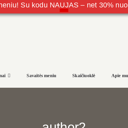
 meniu! Su kodu NAUJAS – net 30% nu
nai
Savaitės meniu
Skaičiuoklė
Apie mu
author2