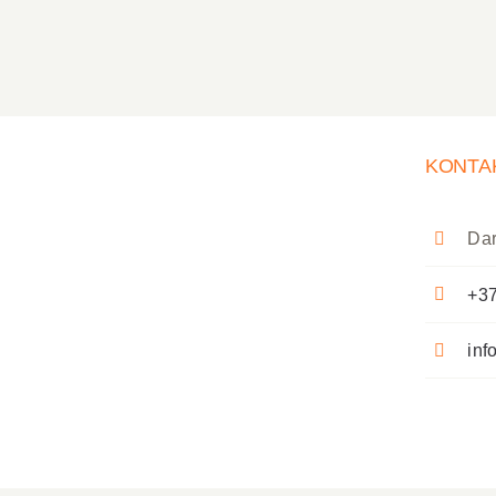
KONTA
Dar
+37
inf