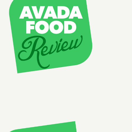
Naujienos
D.U.K
Sąlygos ir taisyklės
Kontaktai