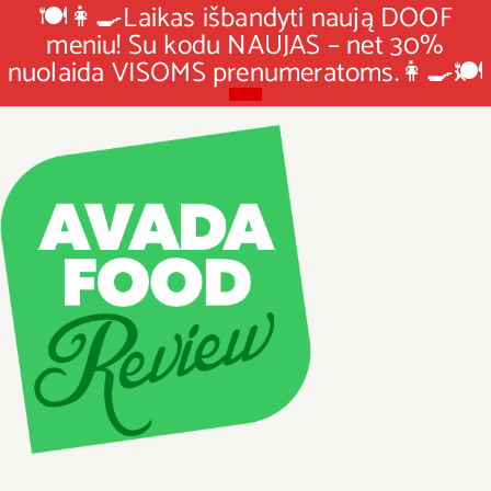
🍽👩‍🍳Laikas išbandyti naują DOOF
meniu! Su kodu NAUJAS – net 30%
nuolaida VISOMS prenumeratoms.👩‍🍳🍽
Skip
to
content