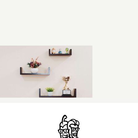
Sąlygos ir taisyklės
Kontaktai