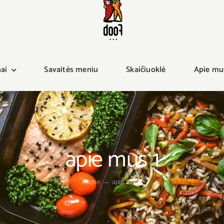
ai
Savaitės meniu
Skaičiuoklė
Apie mu
apie mus 1
Home
→
apie mus 1