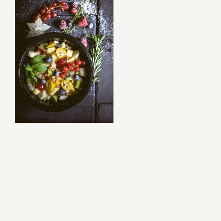
Naujienos
D.U.K
Sąlygos ir taisyklės
Kontaktai