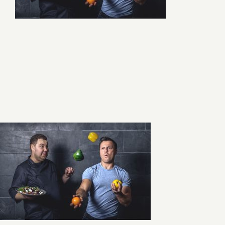
Sąlygos ir taisyklės
Kontaktai