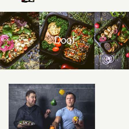
Apie mus
Mitybos planai
Doof
Dovanų kuponas
Savaitės meniu
Skaičiuoklė
Naujienos
D.U.K