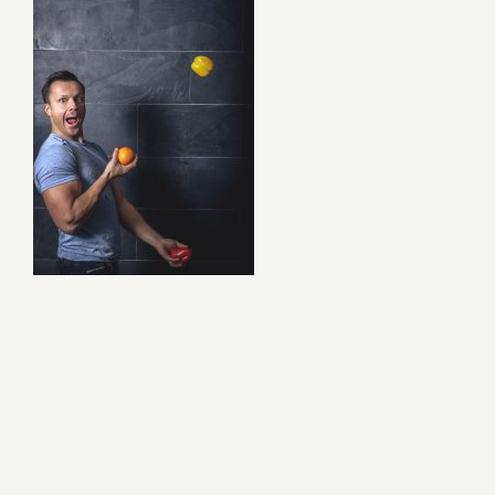
Naujienos
D.U.K
Sąlygos ir taisyklės
Kontaktai