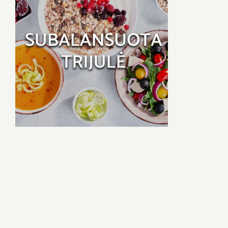
Naujienos
D.U.K
Sąlygos ir taisyklės
Kontaktai