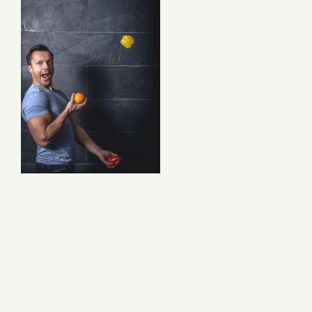
Naujienos
D.U.K
Sąlygos ir taisyklės
Kontaktai