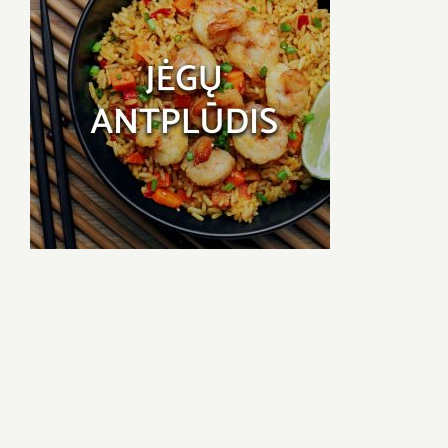
Naujienos
D.U.K
Sąlygos ir taisyklės
Kontaktai