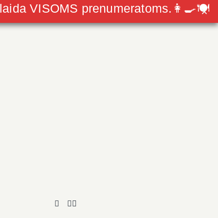
olaida VISOMS prenumeratoms.👩‍🍳🍽