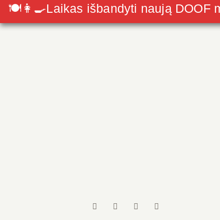
🍽👩‍🍳Laikas išbandyti naują DOOF
Skip
to
content