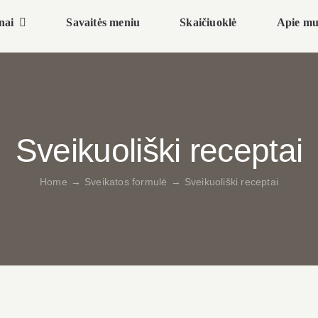
nai
Savaitės meniu
Skaičiuoklė
Apie mu
Sveikuoliški receptai
Home
→
Sveikatos formulė
→
Sveikuoliški receptai