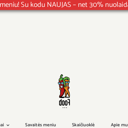
F meniu! Su kodu NAUJAS – net 30% nuola
ai
Savaitės meniu
Skaičiuoklė
Apie mu