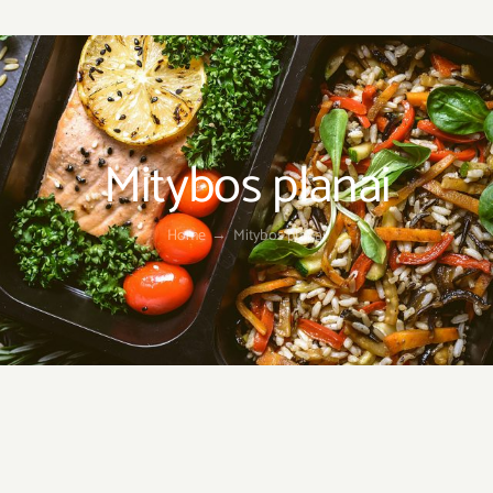
Mitybos planai
Home
→
Mitybos planai