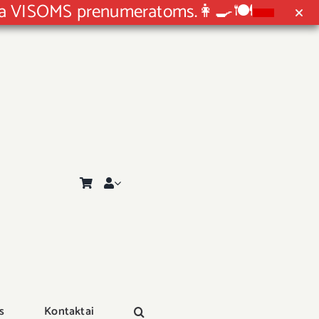
ida VISOMS prenumeratoms.👩‍🍳🍽
s
Kontaktai