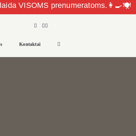
olaida VISOMS prenumeratoms.👩‍🍳🍽
s
Kontaktai