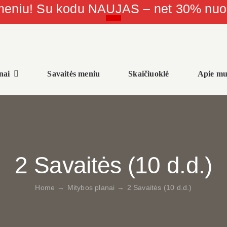
 meniu! Su kodu NAUJAS – net 30% nu
nai
Savaitės meniu
Skaičiuoklė
Apie mu
2 Savaitės (10 d.d.)
Home
→
Mitybos planai
→
2 Savaitės (10 d.d.)