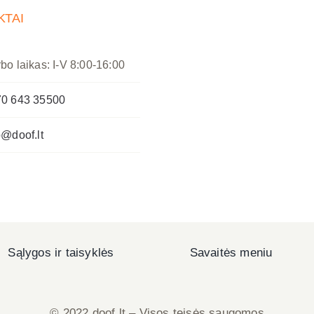
KTAI
bo laikas: I-V 8:00-16:00
0 643 35500
o@doof.lt
Sąlygos ir taisyklės
Savaitės meniu
© 2022 doof.lt – Visos teisės saugomos