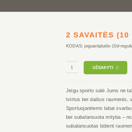
2 SAVAITĖS (10 
KODAS:
jeguantpludis-10d-regul
produkto
UŽSAKYTI
kiekis:
2
Jeigu sporto salė Jums ne tab
Savaitės
tvirtus bei dailius raumenis, 
(10
Sportuojantiems labai svarbu 
d.d.)
bei subalansuota mityba – re
subalansuotas būtent raumenų