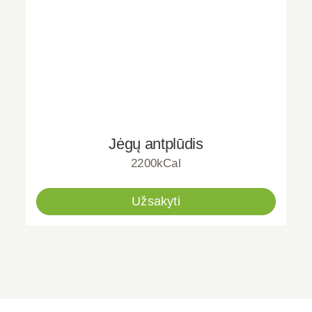
Jėgų antplūdis
2200kCal
Užsakyti