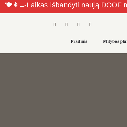
🍽👩‍🍳Laikas išbandyti naują DOOF
Skip
to
content
Pradinis
Mitybos pla