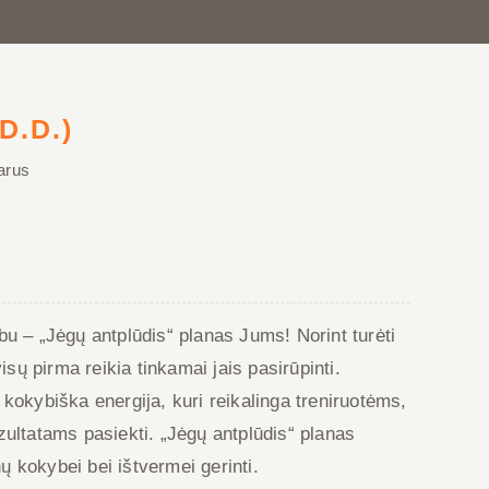
D.D.)
iarus
u – „Jėgų antplūdis“ planas Jums! Norint turėti
visų pirma reikia tinkamai jais pasirūpinti.
kokybiška energija, kuri reikalinga treniruotėms,
zultatams pasiekti. „Jėgų antplūdis“ planas
 kokybei bei ištvermei gerinti.