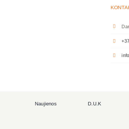
KONTA
Dar
+37
inf
Naujienos
D.U.K