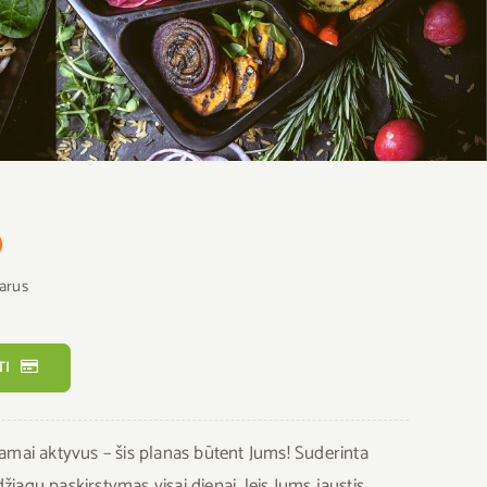
)
iarus
TI
amai aktyvus – šis planas būtent Jums! Suderinta
agų paskirstymas visai dienai, leis Jums jaustis