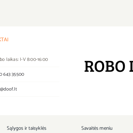
TAI
bo laikas: I-V 8:00-16:00
0 643 35500
o@doof.lt
Sąlygos ir taisyklės
Savaitės meniu