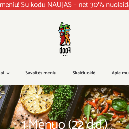
F meniu! Su kodu NAUJAS – net 30% nuola
ai
Savaitės meniu
Skaičiuoklė
Apie mu
1 Mėnuo (22 d.d.)