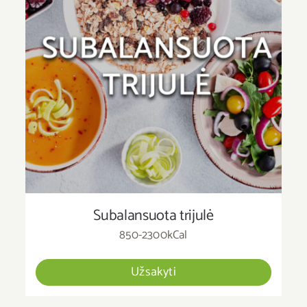
Subalansuota trijulė
850-2300kCal
Užsakyti