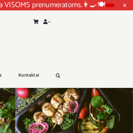
ida VISOMS prenumeratoms.👩‍🍳🍽
s
Kontaktai