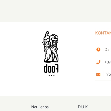
KONTAK
Dar
+37
inf
Naujienos
D.U.K