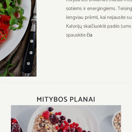
(22
sotiems ir energingiems. Teising
d.d.)
lengviau priimti, kai nejausite s
Kalorijų skaičiuoklė padės Jums 
spauskite
čia
MITYBOS PLANAI