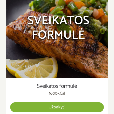
Sveikatos formulė
1600kCal
Užsakyti