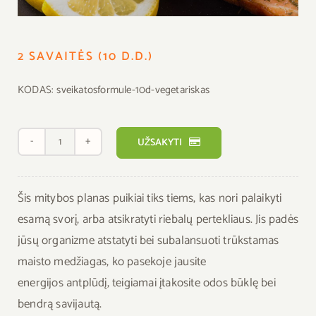
2 SAVAITĖS (10 D.D.)
KODAS:
sveikatosformule-10d-vegetariskas
produkto
UŽSAKYTI
kiekis:
2
Šis mitybos planas puikiai tiks tiems, kas nori palaikyti
Savaitės
esamą svorį, arba atsikratyti riebalų pertekliaus. Jis padės
(10
jūsų organizme atstatyti bei subalansuoti trūkstamas
d.d.)
maisto medžiagas, ko pasekoje jausite
energijos antplūdį, teigiamai įtakosite odos būklę bei
bendrą savijautą.