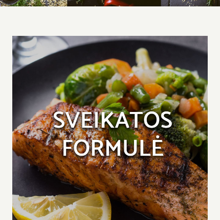
Savaitės meniu
Skaičiuoklė
Naujienos
D.U.K
Sąlygos ir taisyklės
Kontaktai