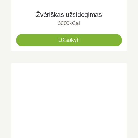
Žvėriškas užsidegimas
3000kCal
Užsakyti