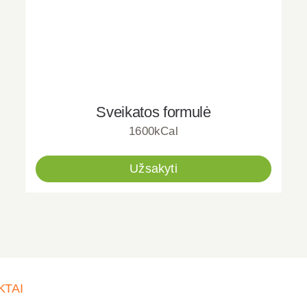
Sveikatos formulė
1600kCal
Užsakyti
KTAI