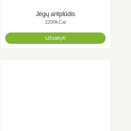
Jėgų antplūdis
2200kCal
Užsakyti