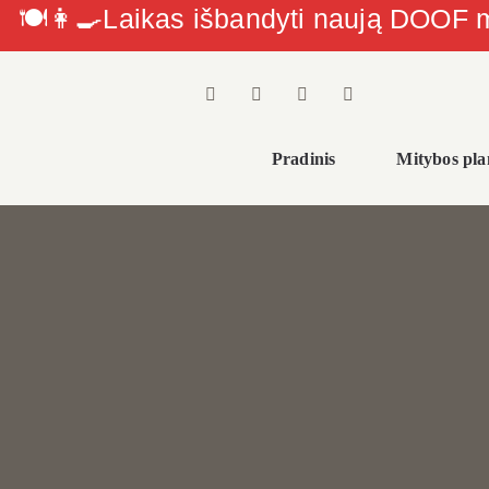
🍽👩‍🍳Laikas išbandyti naują DOOF
Skip
to
content
Pradinis
Mitybos pla