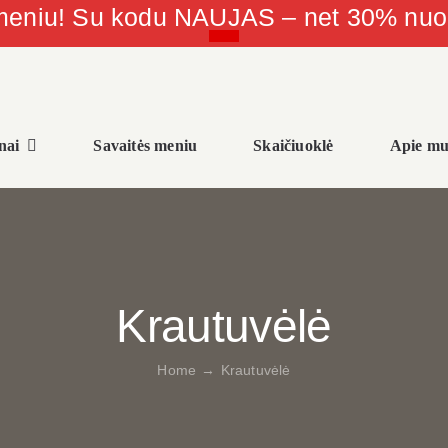
 meniu! Su kodu NAUJAS – net 30% nu
nai
Savaitės meniu
Skaičiuoklė
Apie mu
Krautuvėlė
Home
→
Krautuvėlė