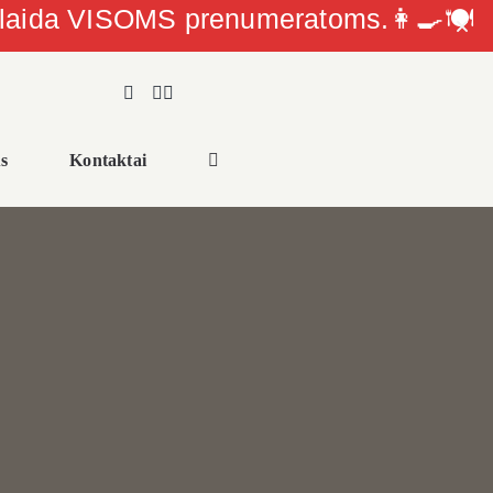
olaida VISOMS prenumeratoms.👩‍🍳🍽
s
Kontaktai