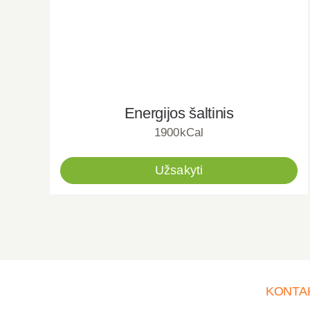
Energijos šaltinis
1900kCal
Užsakyti
KONTA