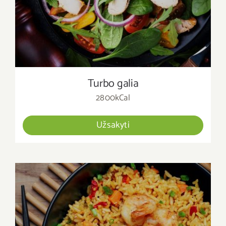
Turbo galia
2800kCal
Užsakyti