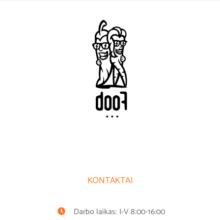
KONTAKTAI
Darbo laikas: I-V 8:00-16:00