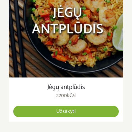
Jėgų antplūdis
2200kCal
Užsakyti